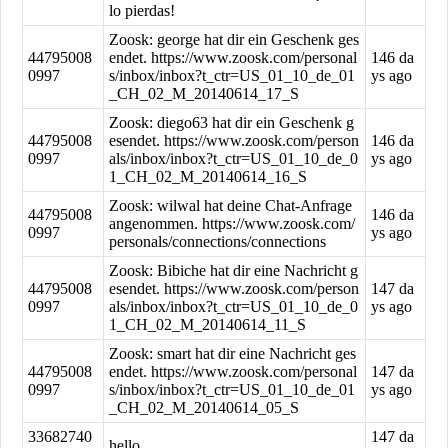
lo pierdas!
Zoosk: george hat dir ein Geschenk ges
44795008
endet. https://www.zoosk.com/personal
146 da
0997
s/inbox/inbox?t_ctr=US_01_10_de_01
ys ago
_CH_02_M_20140614_17_S
Zoosk: diego63 hat dir ein Geschenk g
44795008
esendet. https://www.zoosk.com/person
146 da
0997
als/inbox/inbox?t_ctr=US_01_10_de_0
ys ago
1_CH_02_M_20140614_16_S
Zoosk: wilwal hat deine Chat-Anfrage
44795008
146 da
angenommen. https://www.zoosk.com/
0997
ys ago
personals/connections/connections
Zoosk: Bibiche hat dir eine Nachricht g
44795008
esendet. https://www.zoosk.com/person
147 da
0997
als/inbox/inbox?t_ctr=US_01_10_de_0
ys ago
1_CH_02_M_20140614_11_S
Zoosk: smart hat dir eine Nachricht ges
44795008
endet. https://www.zoosk.com/personal
147 da
0997
s/inbox/inbox?t_ctr=US_01_10_de_01
ys ago
_CH_02_M_20140614_05_S
33682740
147 da
hello