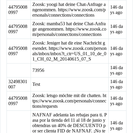
Zoosk: yoogi hat deine Chat-Anfrage a
44795008
146 da
ngenommen. https://www.zoosk.com/p
0997
ys ago
ersonals/connections/connections
Zoosk: mamba53 hat deine Chat-Anfra
44795008
146 da
ge angenommen. https://www.zoosk.co
0997
ys ago
m/personals/connections/connections
Zoosk: Jeniger hat dir eine Nachricht g
44795008
esendet. https://www.zoosk.com/person
146 da
0997
als/inbox/inbox?t_ctr=US_01_10_de_0
ys ago
1_CH_02_M_20140615_07_S
146 da
73956
ys ago
32498301
146 da
Test
007
ys ago
Zoosk: letsgo möchte mit dir chatten. ht
44795008
146 da
tps://www.zoosk.com/personals/connec
0997
ys ago
tions/requests
NAFNAF adelanta las rebajas para ti. P
asa por la tienda del 11 al 18 de junio y
146 da
obtendras un 40% de DESCUENTO p
ys ago
or ser clienta FID de NAFNAF. ¡No te