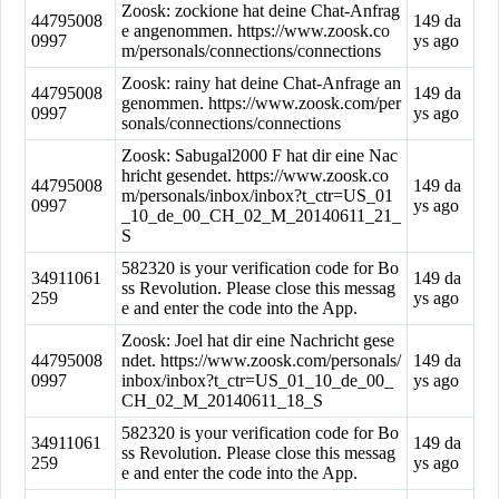
Zoosk: zockione hat deine Chat-Anfrag
44795008
149 da
e angenommen. https://www.zoosk.co
0997
ys ago
m/personals/connections/connections
Zoosk: rainy hat deine Chat-Anfrage an
44795008
149 da
genommen. https://www.zoosk.com/per
0997
ys ago
sonals/connections/connections
Zoosk: Sabugal2000 F hat dir eine Nac
hricht gesendet. https://www.zoosk.co
44795008
149 da
m/personals/inbox/inbox?t_ctr=US_01
0997
ys ago
_10_de_00_CH_02_M_20140611_21_
S
582320 is your verification code for Bo
34911061
149 da
ss Revolution. Please close this messag
259
ys ago
e and enter the code into the App.
Zoosk: Joel hat dir eine Nachricht gese
44795008
ndet. https://www.zoosk.com/personals/
149 da
0997
inbox/inbox?t_ctr=US_01_10_de_00_
ys ago
CH_02_M_20140611_18_S
582320 is your verification code for Bo
34911061
149 da
ss Revolution. Please close this messag
259
ys ago
e and enter the code into the App.