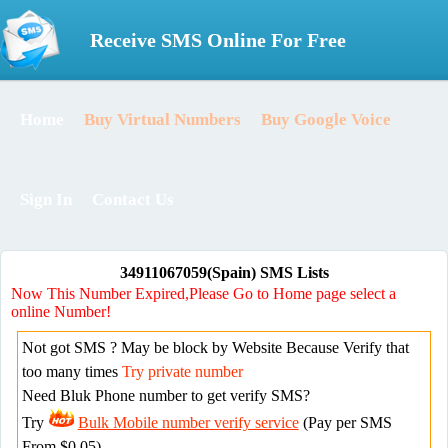
Receive SMS Online For Free
Home
Buy Virtual Numbers
Buy Google Voice
Sign In
Contact Us
34911067059(Spain) SMS Lists
Now This Number Expired,Please Go to Home page select a
online Number!
Not got SMS ? May be block by Website Because Verify that
too many times
Try private number
Need Bluk Phone number to get verify SMS?
Try
Bulk Mobile number verify service
(Pay per SMS
From $0.05)