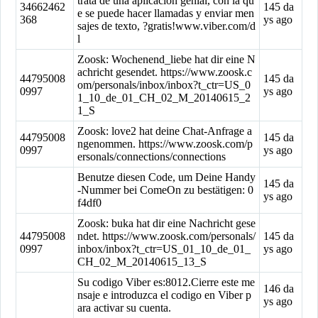
trata de una aplicacion genial, con la qu
34662462
145 da
e se puede hacer llamadas y enviar men
368
ys ago
sajes de texto, ?gratis!www.viber.com/d
l
Zoosk: Wochenend_liebe hat dir eine N
achricht gesendet. https://www.zoosk.c
44795008
145 da
om/personals/inbox/inbox?t_ctr=US_0
0997
ys ago
1_10_de_01_CH_02_M_20140615_2
1_S
Zoosk: love2 hat deine Chat-Anfrage a
44795008
145 da
ngenommen. https://www.zoosk.com/p
0997
ys ago
ersonals/connections/connections
Benutze diesen Code, um Deine Handy
145 da
-Nummer bei ComeOn zu bestätigen: 0
ys ago
f4df0
Zoosk: buka hat dir eine Nachricht gese
44795008
ndet. https://www.zoosk.com/personals/
145 da
0997
inbox/inbox?t_ctr=US_01_10_de_01_
ys ago
CH_02_M_20140615_13_S
Su codigo Viber es:8012.Cierre este me
146 da
nsaje e introduzca el codigo en Viber p
ys ago
ara activar su cuenta.