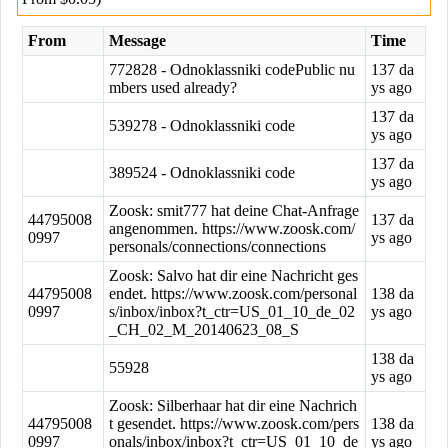
From
Message
Time
772828 - Odnoklassniki codePublic nu
137 da
mbers used already?
ys ago
137 da
539278 - Odnoklassniki code
ys ago
137 da
389524 - Odnoklassniki code
ys ago
Zoosk: smit777 hat deine Chat-Anfrage
44795008
137 da
angenommen. https://www.zoosk.com/
0997
ys ago
personals/connections/connections
Zoosk: Salvo hat dir eine Nachricht ges
44795008
endet. https://www.zoosk.com/personal
138 da
0997
s/inbox/inbox?t_ctr=US_01_10_de_02
ys ago
_CH_02_M_20140623_08_S
138 da
55928
ys ago
Zoosk: Silberhaar hat dir eine Nachrich
44795008
t gesendet. https://www.zoosk.com/pers
138 da
0997
onals/inbox/inbox?t_ctr=US_01_10_de
ys ago