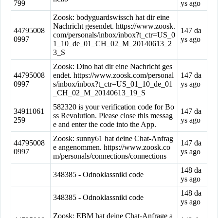
799
ys ago
Zoosk: bodyguardswissch hat dir eine
Nachricht gesendet. https://www.zoosk.
44795008
147 da
com/personals/inbox/inbox?t_ctr=US_0
0997
ys ago
1_10_de_01_CH_02_M_20140613_2
3_S
Zoosk: Dino hat dir eine Nachricht ges
44795008
endet. https://www.zoosk.com/personal
147 da
0997
s/inbox/inbox?t_ctr=US_01_10_de_01
ys ago
_CH_02_M_20140613_19_S
582320 is your verification code for Bo
34911061
147 da
ss Revolution. Please close this messag
259
ys ago
e and enter the code into the App.
Zoosk: sunny61 hat deine Chat-Anfrag
44795008
147 da
e angenommen. https://www.zoosk.co
0997
ys ago
m/personals/connections/connections
148 da
348385 - Odnoklassniki code
ys ago
148 da
348385 - Odnoklassniki code
ys ago
Zoosk: EBM hat deine Chat-Anfrage a