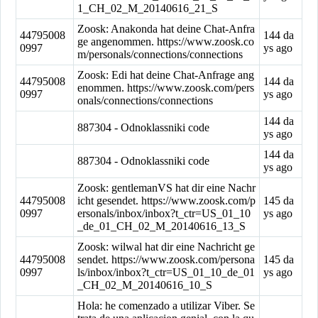
1_CH_02_M_20140616_21_S
Zoosk: Anakonda hat deine Chat-Anfra
44795008
144 da
ge angenommen. https://www.zoosk.co
0997
ys ago
m/personals/connections/connections
Zoosk: Edi hat deine Chat-Anfrage ang
44795008
144 da
enommen. https://www.zoosk.com/pers
0997
ys ago
onals/connections/connections
144 da
887304 - Odnoklassniki code
ys ago
144 da
887304 - Odnoklassniki code
ys ago
Zoosk: gentlemanVS hat dir eine Nachr
44795008
icht gesendet. https://www.zoosk.com/p
145 da
0997
ersonals/inbox/inbox?t_ctr=US_01_10
ys ago
_de_01_CH_02_M_20140616_13_S
Zoosk: wilwal hat dir eine Nachricht ge
44795008
sendet. https://www.zoosk.com/persona
145 da
0997
ls/inbox/inbox?t_ctr=US_01_10_de_01
ys ago
_CH_02_M_20140616_10_S
Hola: he comenzado a utilizar Viber. Se