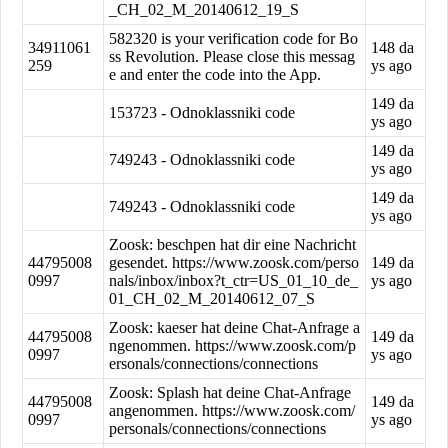
_CH_02_M_20140612_19_S
582320 is your verification code for Bo
34911061
148 da
ss Revolution. Please close this messag
259
ys ago
e and enter the code into the App.
149 da
153723 - Odnoklassniki code
ys ago
149 da
749243 - Odnoklassniki code
ys ago
149 da
749243 - Odnoklassniki code
ys ago
Zoosk: beschpen hat dir eine Nachricht
44795008
gesendet. https://www.zoosk.com/perso
149 da
0997
nals/inbox/inbox?t_ctr=US_01_10_de_
ys ago
01_CH_02_M_20140612_07_S
Zoosk: kaeser hat deine Chat-Anfrage a
44795008
149 da
ngenommen. https://www.zoosk.com/p
0997
ys ago
ersonals/connections/connections
Zoosk: Splash hat deine Chat-Anfrage
44795008
149 da
angenommen. https://www.zoosk.com/
0997
ys ago
personals/connections/connections