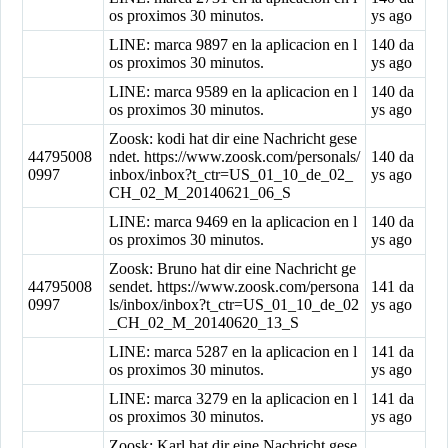
os proximos 30 minutos.
ys ago
LINE: marca 9897 en la aplicacion en l
140 da
os proximos 30 minutos.
ys ago
LINE: marca 9589 en la aplicacion en l
140 da
os proximos 30 minutos.
ys ago
Zoosk: kodi hat dir eine Nachricht gese
44795008
ndet. https://www.zoosk.com/personals/
140 da
0997
inbox/inbox?t_ctr=US_01_10_de_02_
ys ago
CH_02_M_20140621_06_S
LINE: marca 9469 en la aplicacion en l
140 da
os proximos 30 minutos.
ys ago
Zoosk: Bruno hat dir eine Nachricht ge
44795008
sendet. https://www.zoosk.com/persona
141 da
0997
ls/inbox/inbox?t_ctr=US_01_10_de_02
ys ago
_CH_02_M_20140620_13_S
LINE: marca 5287 en la aplicacion en l
141 da
os proximos 30 minutos.
ys ago
LINE: marca 3279 en la aplicacion en l
141 da
os proximos 30 minutos.
ys ago
Zoosk: Karl hat dir eine Nachricht gese