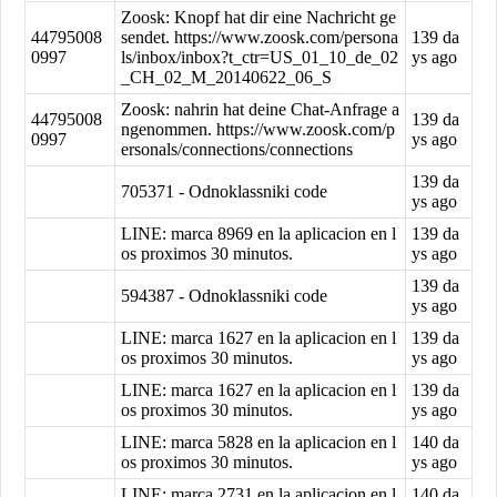
Zoosk: Knopf hat dir eine Nachricht ge
44795008
sendet. https://www.zoosk.com/persona
139 da
0997
ls/inbox/inbox?t_ctr=US_01_10_de_02
ys ago
_CH_02_M_20140622_06_S
Zoosk: nahrin hat deine Chat-Anfrage a
44795008
139 da
ngenommen. https://www.zoosk.com/p
0997
ys ago
ersonals/connections/connections
139 da
705371 - Odnoklassniki code
ys ago
LINE: marca 8969 en la aplicacion en l
139 da
os proximos 30 minutos.
ys ago
139 da
594387 - Odnoklassniki code
ys ago
LINE: marca 1627 en la aplicacion en l
139 da
os proximos 30 minutos.
ys ago
LINE: marca 1627 en la aplicacion en l
139 da
os proximos 30 minutos.
ys ago
LINE: marca 5828 en la aplicacion en l
140 da
os proximos 30 minutos.
ys ago
LINE: marca 2731 en la aplicacion en l
140 da