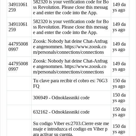
582320 is your verification code for Bo
34911061
149 da
ss Revolution. Please close this messag
259
ys ago
e and enter the code into the App.
582320 is your verification code for Bo
34911061
149 da
ss Revolution. Please close this messag
259
ys ago
e and enter the code into the App.
Zoosk: Nobody hat deine Chat-Anfrag
44795008
149 da
e angenommen. https://www.zoosk.co
0997
ys ago
m/personals/connections/connections
Zoosk: Nobody hat deine Chat-Anfrag
44795008
149 da
e angenommen. https://www.zoosk.co
0997
ys ago
m/personals/connections/connections
Tu clave para recibir el cobro es: 76G3
150 da
FQ
ys ago
150 da
306949 - Odnoklassniki code
ys ago
150 da
632162 - Odnoklassniki code
ys ago
Su codigo Viber es:2703.Cierre este me
150 da
nsaje e introduzca el codigo en Viber p
ys ago
ara activar su cuenta.