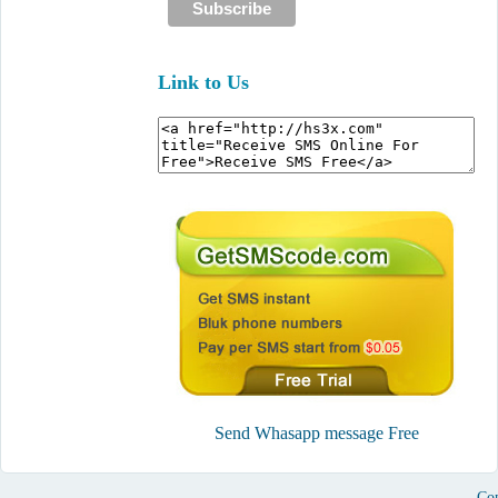
Link to Us
Send Whasapp message Free
Cop