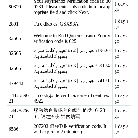
Your Payfriendz verification code is: 30
1 day a
80856
6231. Please enter this code into theapp
go
ropriate field and click Next.
1 day a
2801
Tu c digo es: GSX93A
go
Welcome to Red Queen Casino. Your v
1 day a
32665
erification code is 025
go
‏519626‏ هو رمز إعادة تعيين كلمة سر ف
1 day a
32665
go
يسبوكالخاصة بك
‏759174‏ هو رمز إعادة تعيين كلمة سر ف
1 day a
32665
go
يسبوكالخاصة بك
‏174171‏ هو رمز إعادة تعيين كلمة سر ف
1 day a
479443
go
يسبوكالخاصة بك
+4425896
Tu codigo de verificacion en Tuenti es:
1 day a
21
4922
go
您激活百度帐号的验证码为16128
+4425896
1 day a
21
go
9，请在30分钟内填写
207203 (BeeTalk verification code. It
1 day a
6586
will expire in 2 minutes.)
go