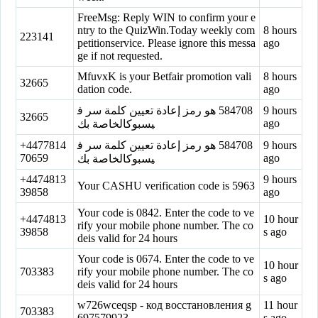
FreeMsg: Reply WIN to confirm your e
ntry to the QuizWin.Today weekly com
8 hours
223141
petitionservice. Please ignore this messa
ago
ge if not requested.
MfuvxK is your Betfair promotion vali
8 hours
32665
dation code.
ago
‏584708‏ هو رمز إعادة تعيين كلمة سر ف
9 hours
32665
ago
يسبوكالخاصة بك
+4477814
‏584708‏ هو رمز إعادة تعيين كلمة سر ف
9 hours
70659
ago
يسبوكالخاصة بك
+4474813
9 hours
Your CASHU verification code is 5963
39858
ago
Your code is 0842. Enter the code to ve
+4474813
10 hour
rify your mobile phone number. The co
39858
s ago
deis valid for 24 hours
Your code is 0674. Enter the code to ve
10 hour
703383
rify your mobile phone number. The co
s ago
deis valid for 24 hours
w726wceqsp - код восстановления g
11 hour
703383
697579923.
s ago