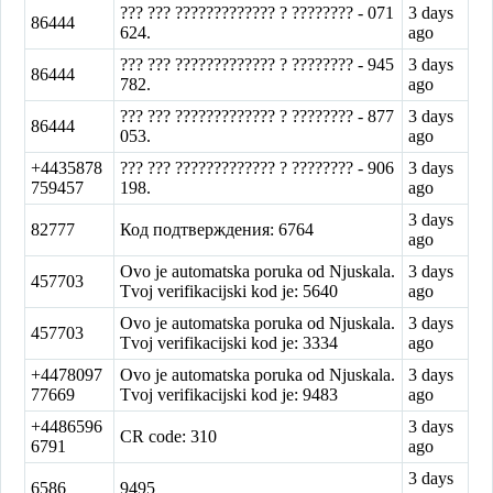
??? ??? ????????????? ? ???????? - 071
3 days
86444
624.
ago
??? ??? ????????????? ? ???????? - 945
3 days
86444
782.
ago
??? ??? ????????????? ? ???????? - 877
3 days
86444
053.
ago
+4435878
??? ??? ????????????? ? ???????? - 906
3 days
759457
198.
ago
3 days
82777
Код подтверждения: 6764
ago
Ovo je automatska poruka od Njuskala.
3 days
457703
Tvoj verifikacijski kod je: 5640
ago
Ovo je automatska poruka od Njuskala.
3 days
457703
Tvoj verifikacijski kod je: 3334
ago
+4478097
Ovo je automatska poruka od Njuskala.
3 days
77669
Tvoj verifikacijski kod je: 9483
ago
+4486596
3 days
CR code: 310
6791
ago
3 days
6586
9495