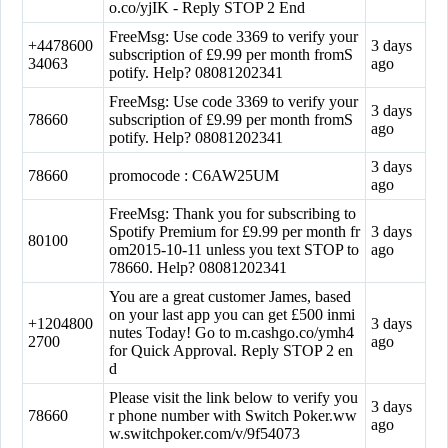
o.co/yjIK - Reply STOP 2 End
FreeMsg: Use code 3369 to verify your
+4478600
3 days
subscription of £9.99 per month fromS
34063
ago
potify. Help? 08081202341
FreeMsg: Use code 3369 to verify your
3 days
78660
subscription of £9.99 per month fromS
ago
potify. Help? 08081202341
3 days
78660
promocode : C6AW25UM
ago
FreeMsg: Thank you for subscribing to
Spotify Premium for £9.99 per month fr
3 days
80100
om2015-10-11 unless you text STOP to
ago
78660. Help? 08081202341
You are a great customer James, based
on your last app you can get £500 inmi
+1204800
3 days
nutes Today! Go to m.cashgo.co/ymh4
2700
ago
for Quick Approval. Reply STOP 2 en
d
Please visit the link below to verify you
3 days
78660
r phone number with Switch Poker.ww
ago
w.switchpoker.com/v/9f54073