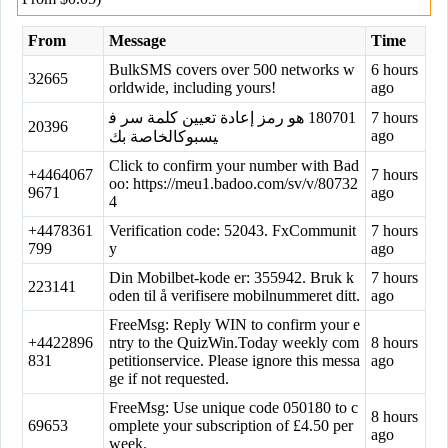
From
Message
Time
BulkSMS covers over 500 networks w
6 hours
32665
orldwide, including yours!
ago
‏180701‏ هو رمز إعادة تعيين كلمة سر ف
7 hours
20396
ago
يسبوكالخاصة بك
Click to confirm your number with Bad
+4464067
7 hours
oo: https://meu1.badoo.com/sv/v/80732
9671
ago
4
+4478361
Verification code: 52043. FxCommunit
7 hours
799
y
ago
Din Mobilbet-kode er: 355942. Bruk k
7 hours
223141
oden til å verifisere mobilnummeret ditt.
ago
FreeMsg: Reply WIN to confirm your e
+4422896
ntry to the QuizWin.Today weekly com
8 hours
831
petitionservice. Please ignore this messa
ago
ge if not requested.
FreeMsg: Use unique code 050180 to c
8 hours
69653
omplete your subscription of £4.50 per
ago
week.