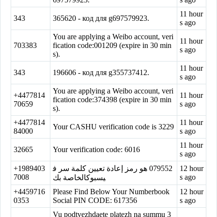
11 hour
343
365620 - код для g697579923.
s ago
You are applying a Weibo account, veri
11 hour
703383
fication code:001209 (expire in 30 min
s ago
s).
11 hour
343
196606 - код для g355737412.
s ago
You are applying a Weibo account, veri
+4477814
11 hour
fication code:374398 (expire in 30 min
70659
s ago
s).
+4477814
11 hour
Your CASHU verification code is 3229
84000
s ago
11 hour
32665
Your verification code: 6016
s ago
+1989403
‏079552‏ هو رمز إعادة تعيين كلمة سر ف
12 hour
7008
s ago
يسبوكالخاصة بك
+4459716
Please Find Below Your Numberbook
12 hour
0353
Social PIN CODE: 617356
s ago
Vu podtvezhdaete platezh na summu 3