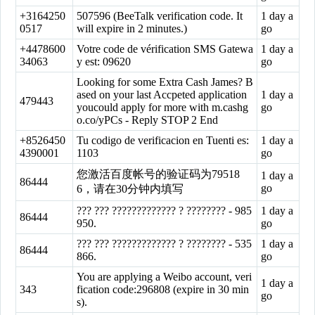
+3164250
507596 (BeeTalk verification code. It
1 day a
0517
will expire in 2 minutes.)
go
+4478600
Votre code de vérification SMS Gatewa
1 day a
34063
y est: 09620
go
Looking for some Extra Cash James? B
ased on your last Accpeted application
1 day a
479443
youcould apply for more with m.cashg
go
o.co/yPCs - Reply STOP 2 End
+8526450
Tu codigo de verificacion en Tuenti es:
1 day a
4390001
1103
go
您激活百度帐号的验证码为79518
1 day a
86444
go
6，请在30分钟内填写
??? ??? ????????????? ? ???????? - 985
1 day a
86444
950.
go
??? ??? ????????????? ? ???????? - 535
1 day a
86444
866.
go
You are applying a Weibo account, veri
1 day a
343
fication code:296808 (expire in 30 min
go
s).