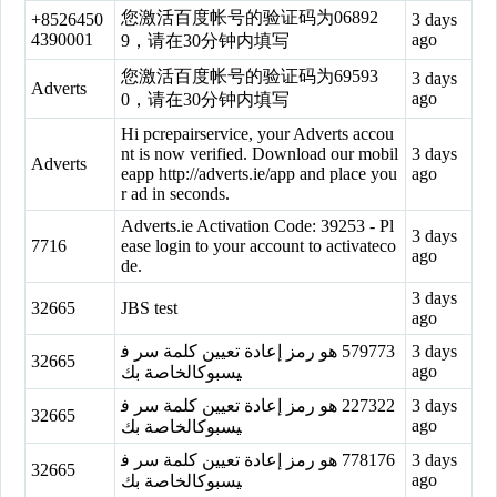
您激活百度帐号的验证码为06892
+8526450
3 days
4390001
ago
9，请在30分钟内填写
您激活百度帐号的验证码为69593
3 days
Adverts
ago
0，请在30分钟内填写
Hi pcrepairservice, your Adverts accou
nt is now verified. Download our mobil
3 days
Adverts
eapp http://adverts.ie/app and place you
ago
r ad in seconds.
Adverts.ie Activation Code: 39253 - Pl
3 days
7716
ease login to your account to activateco
ago
de.
3 days
32665
JBS test
ago
‏579773‏ هو رمز إعادة تعيين كلمة سر ف
3 days
32665
ago
يسبوكالخاصة بك
‏227322‏ هو رمز إعادة تعيين كلمة سر ف
3 days
32665
ago
يسبوكالخاصة بك
‏778176‏ هو رمز إعادة تعيين كلمة سر ف
3 days
32665
ago
يسبوكالخاصة بك