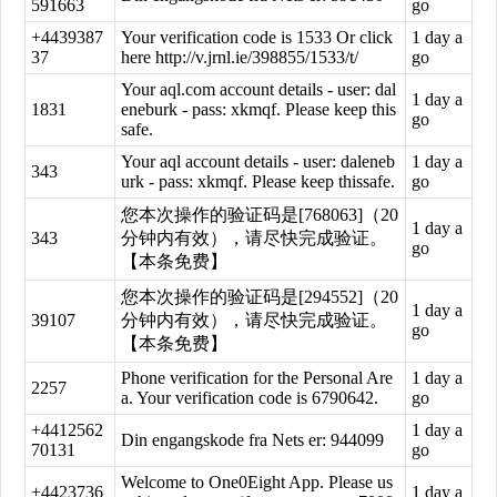
591663
go
+4439387
Your verification code is 1533 Or click
1 day a
37
here http://v.jrnl.ie/398855/1533/t/
go
Your aql.com account details - user: dal
1 day a
1831
eneburk - pass: xkmqf. Please keep this
go
safe.
Your aql account details - user: daleneb
1 day a
343
urk - pass: xkmqf. Please keep thissafe.
go
您本次操作的验证码是[768063]（20
1 day a
343
分钟内有效），请尽快完成验证。
go
【本条免费】
您本次操作的验证码是[294552]（20
1 day a
39107
分钟内有效），请尽快完成验证。
go
【本条免费】
Phone verification for the Personal Are
1 day a
2257
a. Your verification code is 6790642.
go
+4412562
1 day a
Din engangskode fra Nets er: 944099
70131
go
Welcome to One0Eight App. Please us
+4423736
1 day a