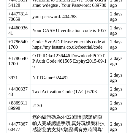
54128
ame: wdegtse . Your Password: 689780
ago
+4477814
2 days
your password: 404288
70659
ago
+4460936
2 days
Your CASHU verification code is 1057
41
ago
+1786540
Code: SvriAD Please enter this code at
2 days
1700
https://my.fastsms.co.uk/freetrial/code
ago
OTP ID:ko1236446 Download:PCOT
+1786540
2 days
P Auth Code:461505 Expiry:2015-09-1
1700
ago
6
2 days
3971
NTTGame:924492
ago
+4430337
2 days
Taxi Activation Code (TAC) 6703
43
ago
+8869311
2 days
2130
89998
ago
您的驗證碼為:44228請到認證網頁
輸入完成認證手續,真好玩娛樂科技
+4477867
2 days
60477
ago
感謝您的支持!(驗證碼有效時間為1