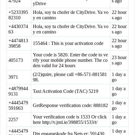
47924
s ago
yDrive
+5233395
Hola, soy tu chofer de CityDrive. Ya vo
22 hour
82310
y en camino
s ago
+4430374
Hola, soy tu chofer de CityDrive. Ya vo
22 hour
63
y en camino
s ago
+4474813
22 hour
155464 : This is your activation code
39858
s ago
Your code is 5820. Enter the code to ve
23 hour
405173
rify your mobile phone number. The co
s ago
deis valid for 24 hours
(2/2)quire, please call +86-571-881581
1 day a
3971
98.
go
+4879944
1 day a
Taxi Activation Code (TAC) 5219
9131
go
+4445479
1 day a
GetResponse verification code: 888182
591663
go
Your verification code is 1533 Or click
1 day a
2257
here http://v.jrnl.ie/398855/1533/t/
go
+4445479
1 day a
Din engangskode fra Nets er: 591430