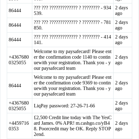
??? ??? ????????????? ? ???????? - 934
2 days
86444
539.
ago
??? ??? ????????????? ? ???????? - 781
2 days
86444
850.
ago
??? ??? ????????????? ? ???????? - 414
2 days
86444
141.
ago
Welcome to my paysafecard! Please ent
+4367680
er the confirmation code 1140 to contin
2 days
0325055
uewith your registration. Thank you - y
ago
our paysafecard team
Welcome to my paysafecard! Please ent
er the confirmation code 9369 to contin
2 days
86444
uewith your registration. Thank you - y
ago
our paysafecard team
+4367680
2 days
LiqPay password: 27-26-71-66
0325055
ago
£2,500 Credit line today with The YesC
+4459716
ard James. 0% APR! m.cashgo.co/yB4
2 days
0353
8. Poorcredit may be OK. Reply STOP
ago
2end.