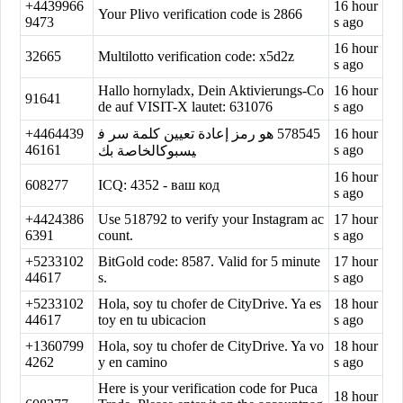
+4439966
16 hour
Your Plivo verification code is 2866
9473
s ago
16 hour
32665
Multilotto verification code: x5d2z
s ago
Hallo hornyladx, Dein Aktivierungs-Co
16 hour
91641
de auf VISIT-X lautet: 631076
s ago
+4464439
‏578545‏ هو رمز إعادة تعيين كلمة سر ف
16 hour
46161
s ago
يسبوكالخاصة بك
16 hour
608277
ICQ: 4352 - ваш код
s ago
+4424386
Use 518792 to verify your Instagram ac
17 hour
6391
count.
s ago
+5233102
BitGold code: 8587. Valid for 5 minute
17 hour
44617
s.
s ago
+5233102
Hola, soy tu chofer de CityDrive. Ya es
18 hour
44617
toy en tu ubicacion
s ago
+1360799
Hola, soy tu chofer de CityDrive. Ya vo
18 hour
4262
y en camino
s ago
Here is your verification code for Puca
18 hour