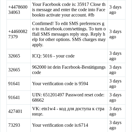
Your Facebook code is: 35917 Close th
+4478600
3 days
is message and enter the code into Face
34063
ago
bookto activate your account. #fb
Confirmed! To edit SMS preferences g
o to m.facebook.com/settings. To turn o
+4460082
3 days
ffall SMS messages reply stop. Reply h
7379
ago
elp for other options. SMS charges may
apply.
3 days
32665
ICQ: 5016 - your code
ago
962000 ist dein Facebook-Bestätigungs
3 days
32665
code
ago
3 days
91641
Your verification code is 9594
ago
UIN: 651201497 Password reset code:
3 days
91641
68662
ago
VK: etn1w4 - код для доступа к стра
3 days
427401
нице.
ago
3 days
73293
Your verification code is:6714
ago