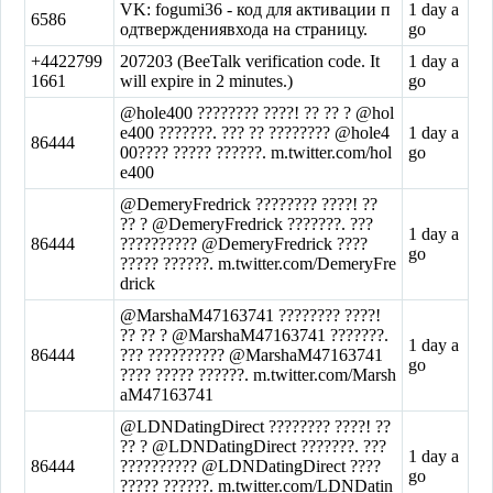
VK: fogumi36 - код для активации п
1 day a
6586
одтверждениявхода на страницу.
go
+4422799
207203 (BeeTalk verification code. It
1 day a
1661
will expire in 2 minutes.)
go
@hole400 ???????? ????! ?? ?? ? @hol
e400 ???????. ??? ?? ???????? @hole4
1 day a
86444
00???? ????? ??????. m.twitter.com/hol
go
e400
@DemeryFredrick ???????? ????! ??
?? ? @DemeryFredrick ???????. ???
1 day a
86444
?????????? @DemeryFredrick ????
go
????? ??????. m.twitter.com/DemeryFre
drick
@MarshaM47163741 ???????? ????!
?? ?? ? @MarshaM47163741 ???????.
1 day a
86444
??? ?????????? @MarshaM47163741
go
???? ????? ??????. m.twitter.com/Marsh
aM47163741
@LDNDatingDirect ???????? ????! ??
?? ? @LDNDatingDirect ???????. ???
1 day a
86444
?????????? @LDNDatingDirect ????
go
????? ??????. m.twitter.com/LDNDatin