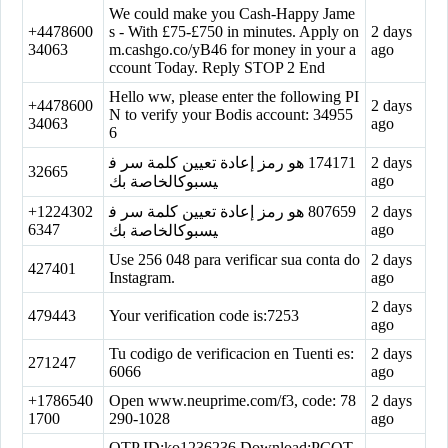
We could make you Cash-Happy Jame
+4478600
s - With £75-£750 in minutes. Apply on
2 days
34063
m.cashgo.co/yB46 for money in your a
ago
ccount Today. Reply STOP 2 End
Hello ww, please enter the following PI
+4478600
2 days
N to verify your Bodis account: 34955
34063
ago
6
‏174171‏ هو رمز إعادة تعيين كلمة سر ف
2 days
32665
ago
يسبوكالخاصة بك
+1224302
‏807659‏ هو رمز إعادة تعيين كلمة سر ف
2 days
6347
ago
يسبوكالخاصة بك
Use 256 048 para verificar sua conta do
2 days
427401
Instagram.
ago
2 days
479443
Your verification code is:7253
ago
Tu codigo de verificacion en Tuenti es:
2 days
271247
6066
ago
+1786540
Open www.neuprime.com/f3, code: 78
2 days
1700
290-1028
ago
OTP ID:ko1236236 Download:PCOT