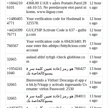
+1604210
4368.00 UAH v adres Portativ.Parol:28
12 hour
6101
-44-10-53. Ne peredavayte etot parol ni
s ago
komu. www.liqpay.com
+1480405
Your verification code for Hushmail is
12 hour
4771
325578.
s ago
+4424399
GULFSIP Activate Code is 637 - gulfsi
12 hour
76771
p.com
s ago
Your verification code is 694263481 Pl
13 hour
766567
ease enter this athttps://bittylicious.com/
s ago
account
asdasd afdsf ryfrgh /check globfone.co
13 hour
32665
m
s ago
+1954241
‏766427‏ هو رمز إعادة تعيين كلمة سر ف
13 hour
1040
s ago
يسبوكالخاصة بك
Bienvenido a Virfon! Descarga el app e
13 hour
32665
n bit.ly/Virapp y activalo ingresando Us
s ago
ername: virfon Password: 2530
‏284011‏ هو رمز إعادة تعيين كلمة سر ف
13 hour
32665
s ago
يسبوكالخاصة بك
+4402072
‏284011‏ هو رمز إعادة تعيين كلمة سر ف
13 hour