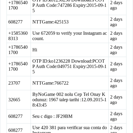
+1786540
2 days
P Auth Code:747286 Expiry:2015-09-1
1700
ago
5
2 days
608277
NTTGame:425153
ago
+1585360
Use 672059 to verify your Instagram ac
2 days
8313
count.
ago
+1786540
2 days
Hi
1700
ago
OTP ID:ko1236228 Download:PCOT
+1786540
2 days
P Auth Code:049751 Expiry:2015-09-1
1700
ago
5
2 days
23707
NTTGame:766722
ago
ByNoGame 002 nolu Cep Tel Onay K
2 days
32665
odunuz: 1967 talep tarihi :12.09.2015-1
ago
8:43:45
2 days
608277
Seu c digo : JF29BM
ago
Use 420 381 para verificar sua conta do
2 days
608277
Instagram.
ago