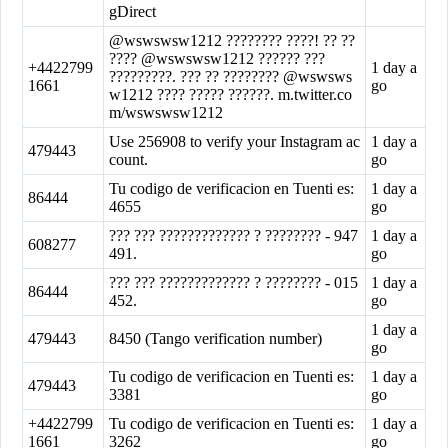
gDirect
@wswswsw1212 ???????? ????! ?? ??
???? @wswswsw1212 ?????? ???
+4422799
1 day a
?????????. ??? ?? ???????? @wswsws
1661
go
w1212 ???? ????? ??????. m.twitter.co
m/wswswsw1212
Use 256908 to verify your Instagram ac
1 day a
479443
count.
go
Tu codigo de verificacion en Tuenti es:
1 day a
86444
4655
go
??? ??? ????????????? ? ???????? - 947
1 day a
608277
491.
go
??? ??? ????????????? ? ???????? - 015
1 day a
86444
452.
go
1 day a
479443
8450 (Tango verification number)
go
Tu codigo de verificacion en Tuenti es:
1 day a
479443
3381
go
+4422799
Tu codigo de verificacion en Tuenti es:
1 day a
1661
3262
go