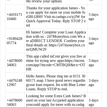
0to review your options
Thanks for your application James - Yo
u can apply for more on your mobile fo
+4416171
3 days
r£80-£800! Visit m.cashgo.co/yj3W for
10460
ago
Quick Approval Today. Rply STOP 2 e
nd
Hi James! Complete your Loan Applica
tion with us - 247Moneybox.com We a
+9189428
3 days
re aDIRECT LENDER. Confirm your
05774
ago
final details at: https://247moneybox.co
m/QMUW29
This app called mCent gives you free ai
+4478600
rtime for trying new apps:https://mcent.
3 days
34063
com/app/?mcode=CMTBQH&tcx=OT
ago
HR
Hello James, Please ring me at 0151 30
+4476248
60171 asap. I have good news regardin
3 days
12967
gyour loan request. Im with Blue Letter
ago
Loans. Reply STOP to end.
Looking for some Extra Cash James? B
+4478600
ased on your last Accpeted application
3 days
34063
youcould apply for more with m.cashg
ago