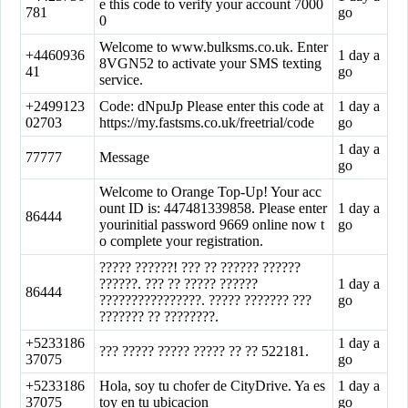
e this code to verify your account 7000
781
go
0
Welcome to www.bulksms.co.uk. Enter
+4460936
1 day a
8VGN52 to activate your SMS texting
41
go
service.
+2499123
Code: dNpuJp Please enter this code at
1 day a
02703
https://my.fastsms.co.uk/freetrial/code
go
1 day a
77777
Message
go
Welcome to Orange Top-Up! Your acc
ount ID is: 447481339858. Please enter
1 day a
86444
yourinitial password 9669 online now t
go
o complete your registration.
????? ??????! ??? ?? ?????? ??????
??????. ??? ?? ????? ??????
1 day a
86444
????????????????. ????? ??????? ???
go
??????? ?? ????????.
+5233186
1 day a
??? ????? ????? ????? ?? ?? 522181.
37075
go
+5233186
Hola, soy tu chofer de CityDrive. Ya es
1 day a
37075
toy en tu ubicacion
go