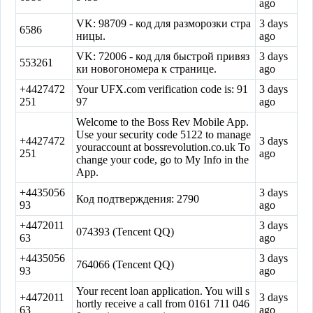
ago
VK: 98709 - код для разморозки стра
3 days
6586
ницы.
ago
VK: 72006 - код для быстрой привяз
3 days
553261
ки новогономера к странице.
ago
+4427472
Your UFX.com verification code is: 91
3 days
251
97
ago
Welcome to the Boss Rev Mobile App.
Use your security code 5122 to manage
+4427472
3 days
youraccount at bossrevolution.co.uk To
251
ago
change your code, go to My Info in the
App.
+4435056
3 days
Код подтверждения: 2790
93
ago
+4472011
3 days
074393 (Tencent QQ)
63
ago
+4435056
3 days
764066 (Tencent QQ)
93
ago
Your recent loan application. You will s
+4472011
3 days
hortly receive a call from 0161 711 046
63
ago