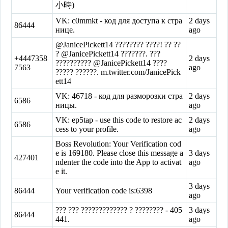
小時)
VK: c0mmkt - код для доступа к стра
2 days
86444
нице.
ago
@JanicePickett14 ???????? ????! ?? ??
? @JanicePickett14 ???????. ???
+4447358
2 days
?????????? @JanicePickett14 ????
7563
ago
????? ??????. m.twitter.com/JanicePick
ett14
VK: 46718 - код для разморозки стра
2 days
6586
ницы.
ago
VK: ep5tap - use this code to restore ac
2 days
6586
cess to your profile.
ago
Boss Revolution: Your Verification cod
e is 169180. Please close this message a
3 days
427401
ndenter the code into the App to activat
ago
e it.
3 days
86444
Your verification code is:6398
ago
??? ??? ????????????? ? ???????? - 405
3 days
86444
441.
ago