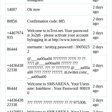
2 days
14007
Ok now
ago
2 days
80856
Confirmation code: 885
ago
Welcome to toText.net. Your password
+4467974
2 days
is 3o2jt6 - please activate your account
935
ago
bylogging in at http://www.totext.net
username : kesttyg password : 3005023
2 days
86444
2
ago
@___aa00aa00 ???????? ????! ?? ??
???? @___aa00aa00 ?????? ???
+4436438
2 days
?????????. ??? ?? ???????? @___aa00a
22338
ago
a00 ???? ????? ??????. m.twitter.com/_
__aa00aa00
Welcome to SMSARENA. Your Usern
2 days
86444
ame: batehkew . Your Password: 90819
ago
0
+4436438
2 days
??? ????? ????? ?????? ?? ?? 975308.
22338
ago
+4479851
Welcome to SMSARENA. Your Usern
2 days