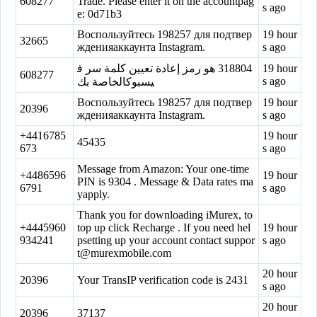
608277
Trade. Please enter it on the accountpag
s ago
e: 0d71b3
Воспользуйтесь 198257 для подтвер
19 hour
32665
жденияаккаунта Instagram.
s ago
‏318804‏ هو رمز إعادة تعيين كلمة سر ف
19 hour
608277
s ago
يسبوكالخاصة بك
Воспользуйтесь 198257 для подтвер
19 hour
20396
жденияаккаунта Instagram.
s ago
+4416785
19 hour
45435
673
s ago
Message from Amazon: Your one-time
+4486596
19 hour
PIN is 9304 . Message & Data rates ma
6791
s ago
yapply.
Thank you for downloading iMurex, to
+4445960
top up click Recharge . If you need hel
19 hour
934241
psetting up your account contact
suppor
s ago
t@murexmobile.com
20 hour
20396
Your TransIP verification code is 2431
s ago
20 hour
20396
37137