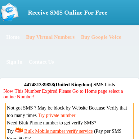
Receive SMS Online For Free
Home
Buy Virtual Numbers
Buy Google Voice
Sign In
Contact Us
447481339858(United Kingdom) SMS Lists
Now This Number Expired,Please Go to Home page select a
online Number!
Not got SMS ? May be block by Website Because Verify that
too many times
Try private number
Need Bluk Phone number to get verify SMS?
Try
Bulk Mobile number verify service
(Pay per SMS
From $0.05)