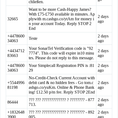
chließen.
Want to be more Cash-Happy James?
With £75-£750 available in minutes. Ap
2 days
32665
plywith m.cashgo.co/ytAm for money i
ago
n your account Today. Reply STOP 2
End
+4478600
2 days
Teste
34063
ago
Your SonarTel Verification code is "92
+4434712
2 days
7774". This code will expire in10 minu
83663
ago
tes. Please do not reply to this message.
+4478600
Your Simplecall Registration PIN is :81
2 days
34063
29
ago
No-Credit-Check Current Account with
+5544996
debit card & no hidden fees - Go tom.c
2 days
81198
ashgo.co/yuKm. Online & Phone Bank
ago
ing! £12.50 p/m fee. Reply STOP 2End
??? ??? ????????????? ? ???????? - 877
2 days
86444
713.
ago
+1832648
??? ??? ????????????? ? ???????? - 892
2 days
3900
005.
ago