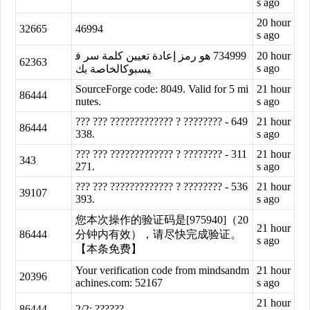
s ago
20 hour
32665
46994
s ago
‏734999‏ هو رمز إعادة تعيين كلمة سر ف
20 hour
62363
s ago
يسبوكالخاصة بك
SourceForge code: 8049. Valid for 5 mi
21 hour
86444
nutes.
s ago
??? ??? ????????????? ? ???????? - 649
21 hour
86444
338.
s ago
??? ??? ????????????? ? ???????? - 311
21 hour
343
271.
s ago
??? ??? ????????????? ? ???????? - 536
21 hour
39107
393.
s ago
您本次操作的验证码是[975940]（20
21 hour
86444
分钟内有效），请尽快完成验证。
s ago
【本条免费】
Your verification code from mindsandm
21 hour
20396
achines.com: 52167
s ago
21 hour
86444
2/2: ??????.