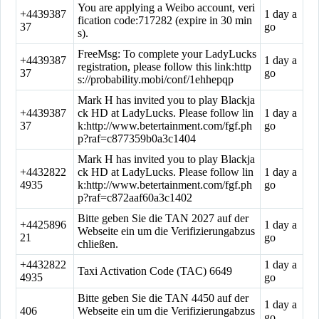
You are applying a Weibo account, veri
+4439387
1 day a
fication code:717282 (expire in 30 min
37
go
s).
FreeMsg: To complete your LadyLucks
+4439387
1 day a
registration, please follow this link:http
37
go
s://probability.mobi/conf/1ehhepqp
Mark H has invited you to play Blackja
+4439387
ck HD at LadyLucks. Please follow lin
1 day a
37
k:http://www.betertainment.com/fgf.ph
go
p?raf=c877359b0a3c1404
Mark H has invited you to play Blackja
+4432822
ck HD at LadyLucks. Please follow lin
1 day a
4935
k:http://www.betertainment.com/fgf.ph
go
p?raf=c872aaf60a3c1402
Bitte geben Sie die TAN 2027 auf der
+4425896
1 day a
Webseite ein um die Verifizierungabzus
21
go
chließen.
+4432822
1 day a
Taxi Activation Code (TAC) 6649
4935
go
Bitte geben Sie die TAN 4450 auf der
1 day a
406
Webseite ein um die Verifizierungabzus
go